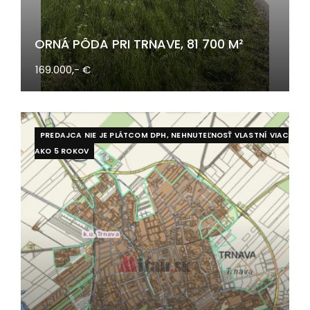
ORNÁ PÔDA PRI TRNAVE, 81 700 M²
169.000,- €
PREDAJCA NIE JE PLÁTCOM DPH, NEHNUTEĽNOSŤ VLASTNÍ VIAC
AKO 5 ROKOV