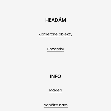
HĽADÁM
Komerčné objekty
Pozemky
INFO
Makléri
Napíšte nám