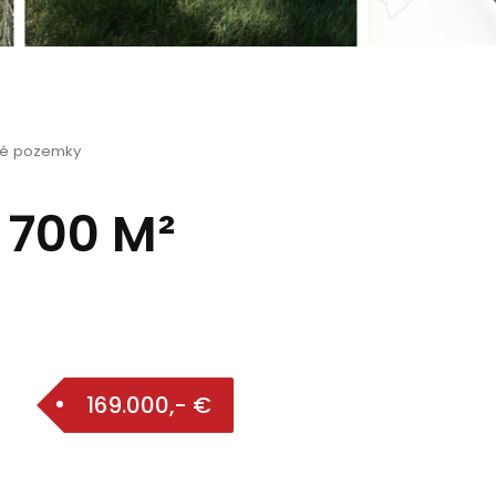
né pozemky
 700 M²
169.000,- €