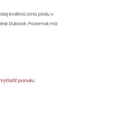
daj kvalitnú ornú pôdu v
Dolné Dubové. Pozemok má
Vytlačiť ponuku