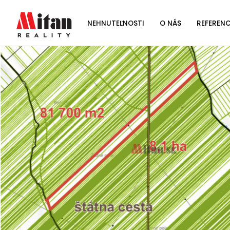
NEHNUTEĽNOSTI
O NÁS
REFERENC