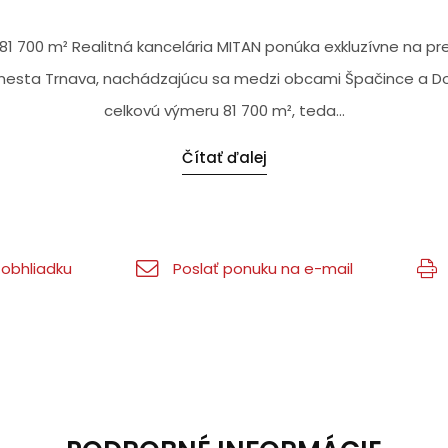
1 700 m² Realitná kancelária MITAN ponúka exkluzívne na pre
i mesta Trnava, nachádzajúcu sa medzi obcami Špačince a 
celkovú výmeru 81 700 m², teda...
Čítať ďalej
obhliadku
Poslať ponuku na e-mail