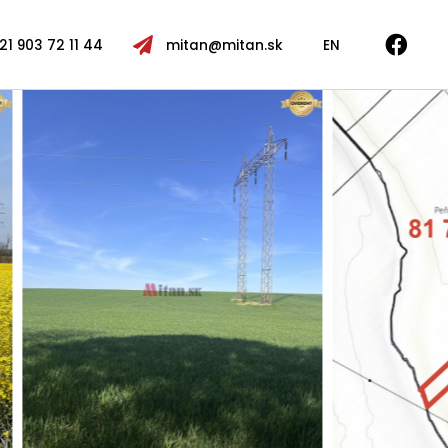
21 903 72 11 44
mitan@mitan.sk
EN