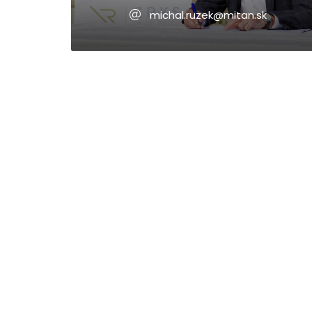
michal.ruzek@mitan.sk