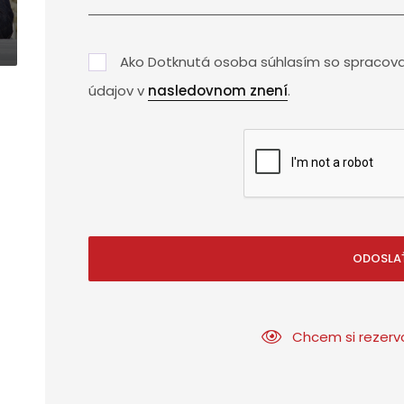
Ako Dotknutá osoba súhlasím so spracov
údajov v
nasledovnom znení
.
ODOSLA
Chcem si rezerv