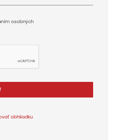
aním osobných
Ť
ovať obhliadku