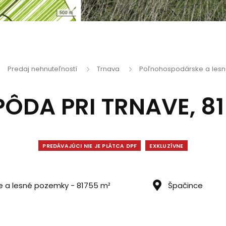
Predaj nehnuteľností
Trnava
Poľnohospodárske a les
ÔDA PRI TRNAVE, 81
PREDÁVAJÚCI NIE JE PLÁTCA DPF
EXKLUZÍVNE
 a lesné pozemky - 81755 m²
Špačince